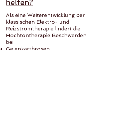
helfen?
Als eine Weiterentwicklung der
klassischen Elektro- und
Reizstromtherapie lindert die
Hochtontherapie Beschwerden
bei:
Gelenkarthrosen
Gelenkentzündungen
Gelenkerkrankungen
Rückenschmerzen
Polyneuropathien
Lymphabflußstörungen
Muskelatrophien
Muskelschmerzen
Verspannungen
Endometriose
Kopfschmerzen
Überlastung
Chronischen Erkrankungen