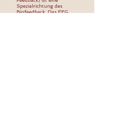
Feedback) ist eine
Spezialrichtung des
Biofeedback. Das EEG
(Elektro-Encephalo-
Gramm) wird von einem
Computer in Echtzeit
analysiert und auf einem
Bildschirm dargestellt. Die
so gewonnenen
Informationen geben
Aufschluss über mentale
Zustände, wie z.B.
Aufmerksamkeit, Müdigkeit,
Gereiztheit, Impulsivität.
Dem Probanden ist es dabei
möglich, durch
Rückmeldung (Feedback)
eine Selbstregulation zu
erreichen.